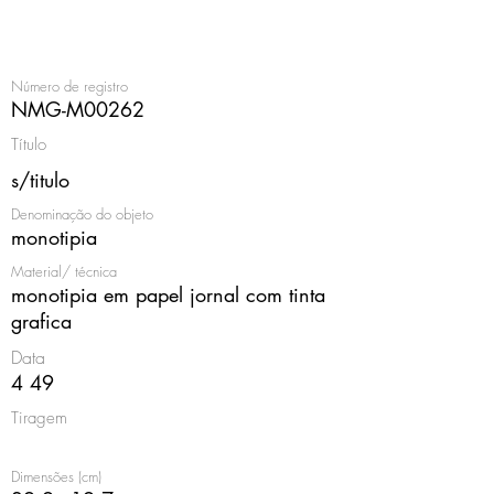
<
Número de registro
NMG-M00262
Título
s/titulo
Denominação do objeto
monotipia
Material/ técnica
monotipia em papel jornal com tinta
grafica
Data
4 49
Tiragem
Dimensões (cm)