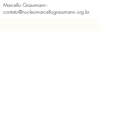
Marcello Grassmann -
contato@nucleomarcellograssmann.org.br
O Núcleo
Educativo
Contato
Licença de Uso de Imagem
Políticas do Núcleo
Solicitação de imagem