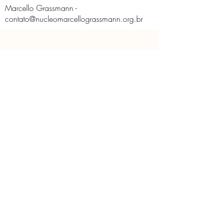
Marcello Grassmann -
contato@nucleomarcellograssmann.org.br
O Núcleo
Educativo
Contato
Licença de Uso de Imagem
Políticas do Núcleo
Solicitação de imagem