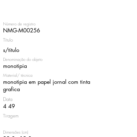
<
Número de registro
NMG-M00256
Título
s/titulo
Denominação do objeto
monotipia
Material/ técnica
monotipia em papel jornal com tinta
grafica
Data
4 49
Tiragem
Dimensões (cm)