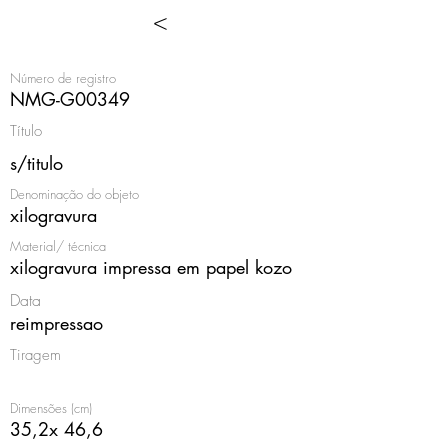
<
Número de registro
NMG-G00349
Título
s/titulo
Denominação do objeto
xilogravura
Material/ técnica
xilogravura impressa em papel kozo
Data
reimpressao
Tiragem
Dimensões (cm)
35,2x 46,6