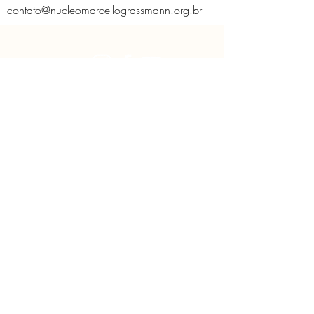
contato@nucleomarcellograssmann.org.br
O Núcleo
Educativo
Contato
Licença de Uso de Imagem
Políticas do Núcleo
Solicitação de imagem
CNPJ:
29.745.568
/0001-13