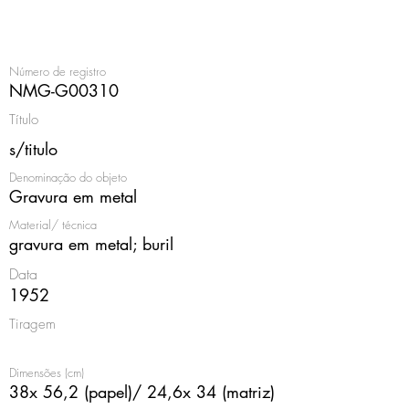
<
Número de registro
NMG-G00310
Título
s/titulo
Denominação do objeto
Gravura em metal
Material/ técnica
gravura em metal; buril
Data
1952
Tiragem
Dimensões (cm)
38x 56,2 (papel)/ 24,6x 34 (matriz)