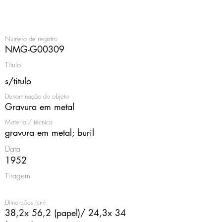
<
Número de registro
NMG-G00309
Título
s/titulo
Denominação do objeto
Gravura em metal
Material/ técnica
gravura em metal; buril
Data
1952
Tiragem
Dimensões (cm)
38,2x 56,2 (papel)/ 24,3x 34