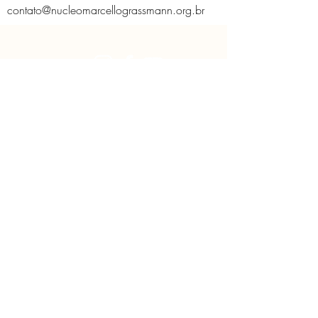
contato@nucleomarcellograssmann.org.br
O Núcleo
Educativo
Contato
Licença de Uso de Imagem
Políticas do Núcleo
Solicitação de imagem
CNPJ:
29.745.568
/0001-13