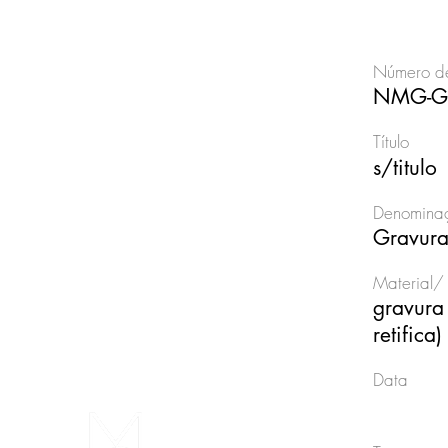
Número de
NMG-G
Título
s/titulo
Denominaç
Gravura
Material/ 
gravura 
retifica)
Data