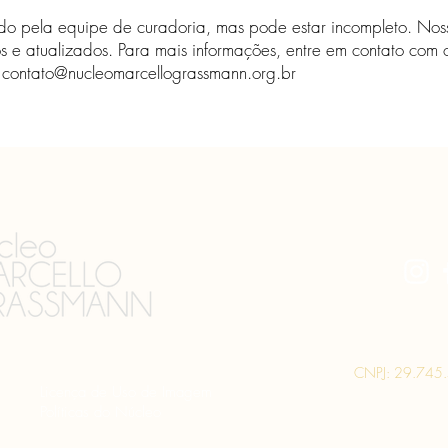
isado pela equipe de curadoria, mas pode estar incompleto. Noss
s ​​e atualizados. Para mais informações, entre em contato com
-
contato@nucleomarcellograssmann.org.br
CNPJ: 29.745
Licença de Uso de Imagem
Políticas do Núcleo