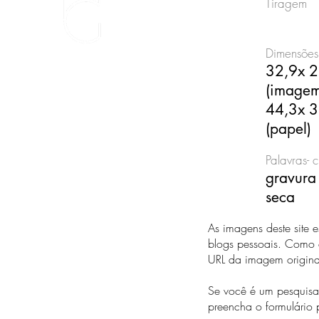
Tiragem
Dimensões
32,9x 
(image
44,3x 3
(papel)
Palavras- 
gravura 
seca
As imagens deste site 
blogs pessoais. Como c
URL da imagem origin
Se você é um pesquisad
preencha o formulário 