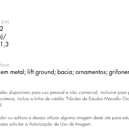
 (cm)
22
m)/
1,3
chave
em metal; lift ground; bacia; ornamentos; grifone
estão disponíveis para uso pessoal e não comercial, inclusive para
ortesia, inclua a linha de crédito "Núcleo de Estudos Marcello 
al.
or ou editora e deseja utilizar alguma imagem deste site para es
para solicitar a Autorização de Uso de Imagem.