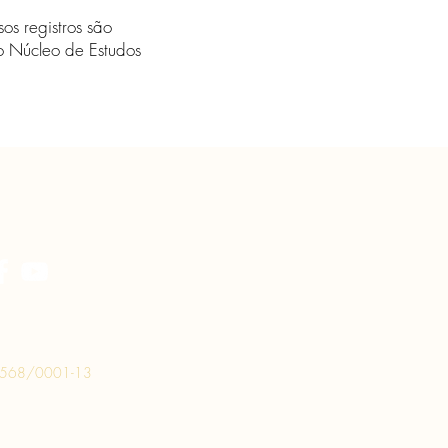
os registros são
 o Núcleo de Estudos
.568/0001-13