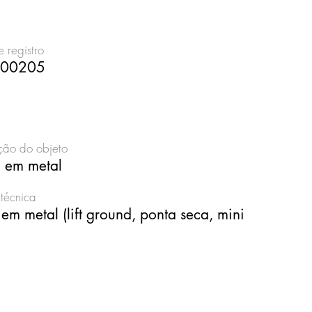
 registro
00205
ão do objeto
 em metal
técnica
em metal (lift ground, ponta seca, mini