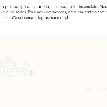
isado pela equipe de curadoria, mas pode estar incompleto. Noss
s ​​e atualizados. Para mais informações, entre em contato com
-
contato@nucleomarcellograssmann.org.br
CNPJ: 29.745
Licença de Uso de Imagem
Políticas do Núcleo