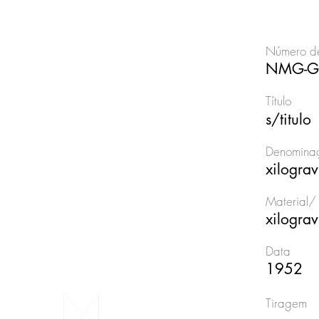
Número de
NMG-G
Título
s/titulo
Denominaç
xilogra
Material/ 
xilograv
Data
1952
Tiragem