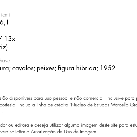
 (cm)
6,1
)/ 13x
iz)
chave
ura; cavalos; peixes; figura hibrida; 1952
estão disponíveis para uso pessoal e não comercial, inclusive para
ortesia, inclua a linha de crédito "Núcleo de Estudos Marcello 
al.
or ou editora e deseja utilizar alguma imagem deste site para es
para solicitar a Autorização de Uso de Imagem.