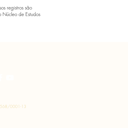
os registros são
 o Núcleo de Estudos
.568/0001-13