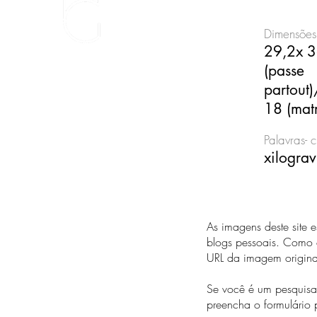
Dimensões
29,2x 3
(passe
partout
18 (matr
Palavras- 
xilograv
As imagens deste site 
blogs pessoais. Como c
URL da imagem origin
Se você é um pesquisad
preencha o formulário 