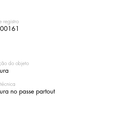
 registro
00161
ão do objeto
vura
técnica
ura no passe partout