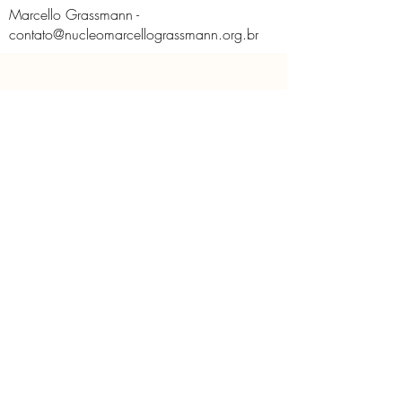
Marcello Grassmann -
contato@nucleomarcellograssmann.org.br
O Núcleo
Educativo
Contato
Licença de Uso de Imagem
Políticas do Núcleo
Solicitação de imagem