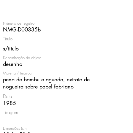
<
Número de registro
NMG-D00335b
Título
s/titulo
Denominação do objeto
desenho
Material/ técnica
pena de bambu e aguada, extrato de
nogueira sobre papel fabriano
Data
1985
Tiragem
Dimensões (cm)