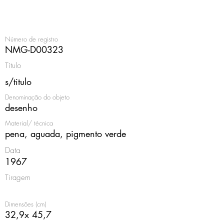
<
Número de registro
NMG-D00323
Título
s/titulo
Denominação do objeto
desenho
Material/ técnica
pena, aguada, pigmento verde
Data
1967
Tiragem
Dimensões (cm)
32,9x 45,7