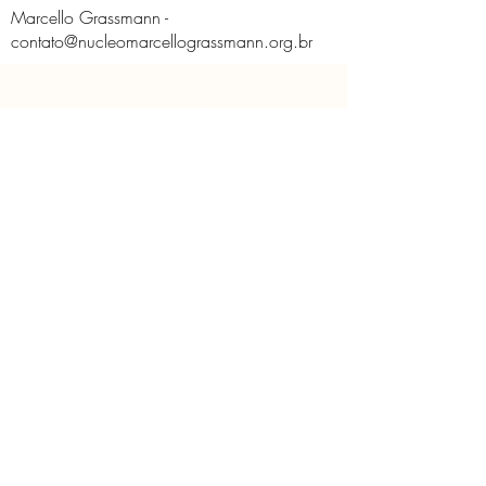
Marcello Grassmann -
contato@nucleomarcellograssmann.org.br
O Núcleo
Educativo
Contato
Licença de Uso de Imagem
Políticas do Núcleo
Solicitação de imagem