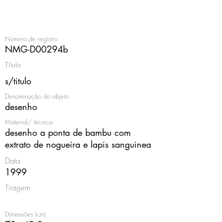
<
Número de registro
NMG-D00294b
Título
s/titulo
Denominação do objeto
desenho
Material/ técnica
desenho a ponta de bambu com
extrato de nogueira e lapis sanguinea
Data
1999
Tiragem
Dimensões (cm)