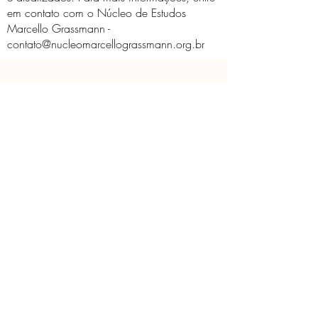
em contato com o Núcleo de Estudos
Marcello Grassmann -
contato@nucleomarcellograssmann.org.br
O Núcleo
Educativo
Contato
Licença de Uso de Imagem
Políticas do Núcleo
Solicitação de imagem