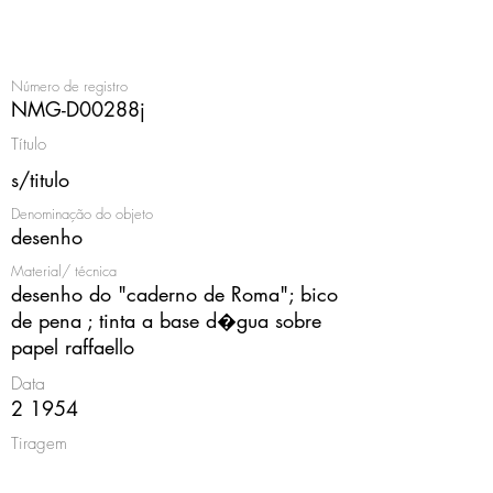
<
Número de registro
NMG-D00288j
Título
s/titulo
Denominação do objeto
desenho
Material/ técnica
desenho do "caderno de Roma"; bico
de pena ; tinta a base d�gua sobre
papel raffaello
Data
2 1954
Tiragem