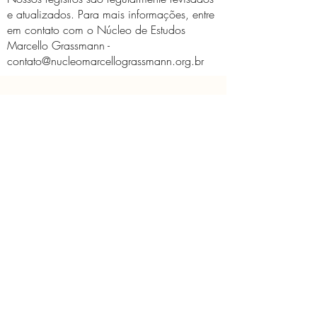
e atualizados. Para mais informações, entre
em contato com o Núcleo de Estudos
Marcello Grassmann -
contato@nucleomarcellograssmann.org.br
O Núcleo
Educativo
Contato
Licença de Uso de Imagem
Políticas do Núcleo