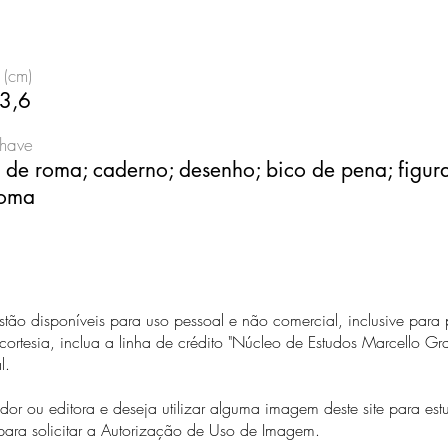
 (cm)
3,6
chave
 de roma; caderno; desenho; bico de pena; figura
roma
estão disponíveis para uso pessoal e não comercial, inclusive para
ortesia, inclua a linha de crédito "Núcleo de Estudos Marcello 
al.
or ou editora e deseja utilizar alguma imagem deste site para es
para solicitar a Autorização de Uso de Imagem.