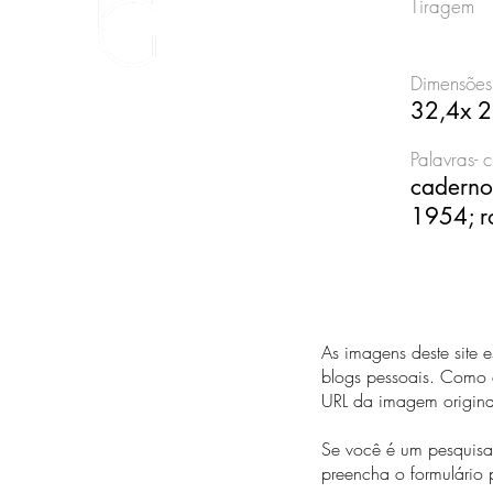
Tiragem
Dimensões
32,4x 2
Palavras- 
caderno
1954; 
As imagens deste site 
blogs pessoais. Como c
URL da imagem origin
Se você é um pesquisad
preencha o formulário 