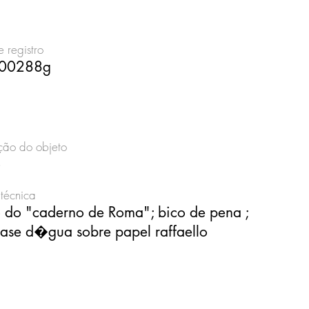
 registro
00288g
ão do objeto
o
técnica
 do "caderno de Roma"; bico de pena ;
 base d�gua sobre papel raffaello