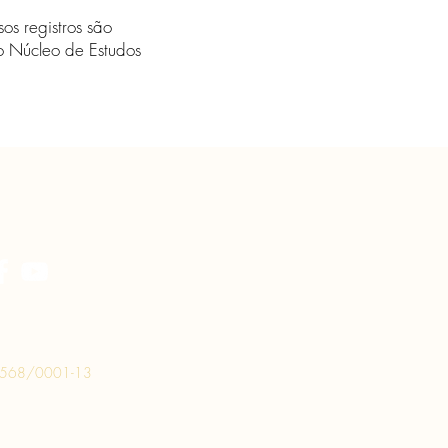
os registros são
 o Núcleo de Estudos
.568/0001-13