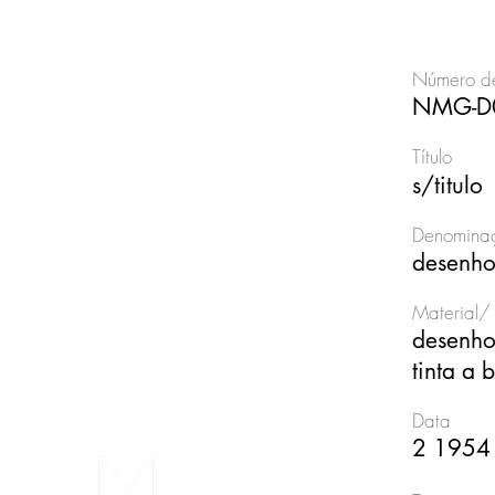
Número de
NMG-D
Título
s/titulo
Denominaç
desenh
Material/ 
desenho
tinta a
Data
2 1954