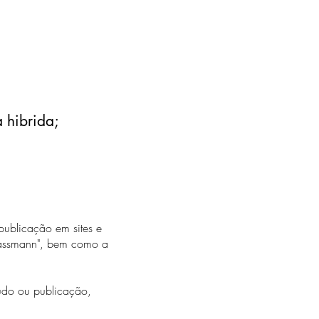
 hibrida;
 publicação em sites e
Grassmann", bem como a
tudo ou publicação,