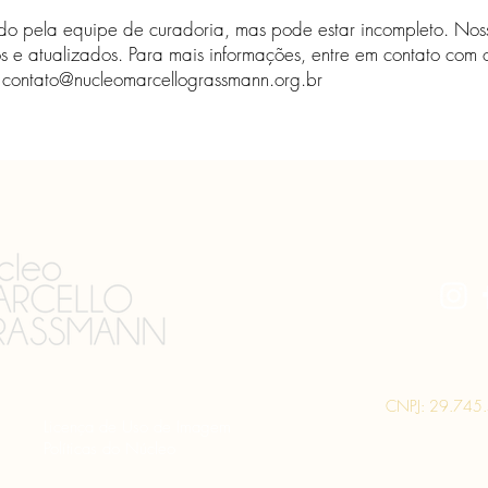
isado pela equipe de curadoria, mas pode estar incompleto. Noss
s ​​e atualizados. Para mais informações, entre em contato com
-
contato@nucleomarcellograssmann.org.br
CNPJ: 29.745
Licença de Uso de Imagem
Políticas do Núcleo