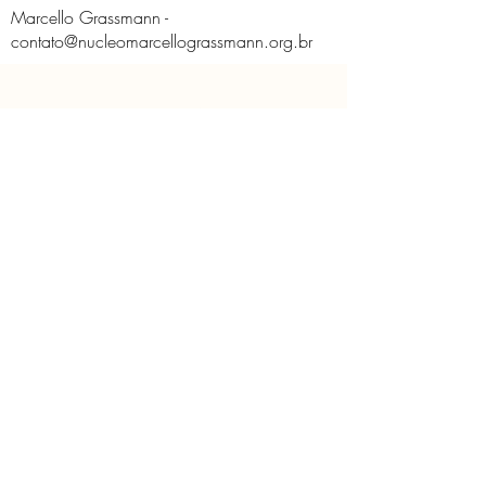
Marcello Grassmann -
contato@nucleomarcellograssmann.org.br
O Núcleo
Educativo
Contato
Licença de Uso de Imagem
Políticas do Núcleo
Solicitação de imagem