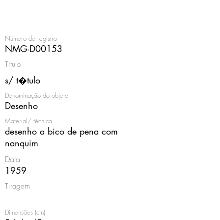
<
Número de registro
NMG-D00153
Título
s/ t�tulo
Denominação do objeto
Desenho
Material/ técnica
desenho a bico de pena com
nanquim
Data
1959
Tiragem
Dimensões (cm)