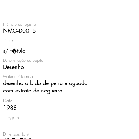
<
Número de registro
NMG-D00151
Título
s/ t�tulo
Denominação do objeto
Desenho
Material/ técnica
desenho a bido de pena e aguada
com extrato de nogueira
Data
1988
Tiragem
Dimensões (cm)