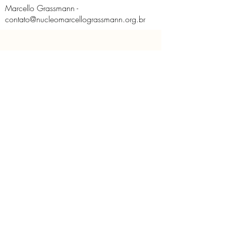
Marcello Grassmann -
contato@nucleomarcellograssmann.org.br
O Núcleo
Educativo
Contato
Licença de Uso de Imagem
Políticas do Núcleo
Solicitação de imagem