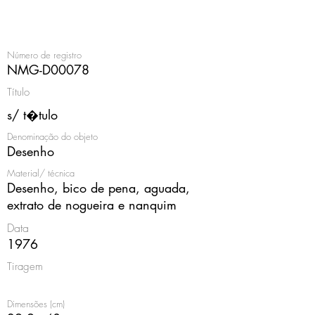
<
Número de registro
NMG-D00078
Título
s/ t�tulo
Denominação do objeto
Desenho
Material/ técnica
Desenho, bico de pena, aguada,
extrato de nogueira e nanquim
Data
1976
Tiragem
Dimensões (cm)