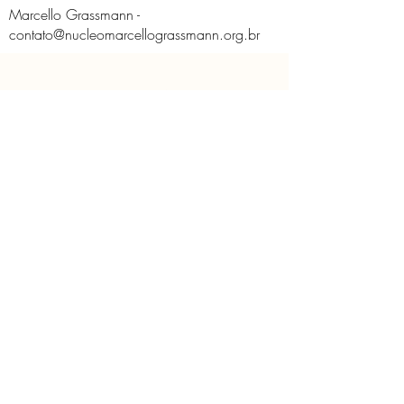
Marcello Grassmann -
contato@nucleomarcellograssmann.org.br
O Núcleo
Educativo
Contato
Licença de Uso de Imagem
Políticas do Núcleo
Solicitação de imagem