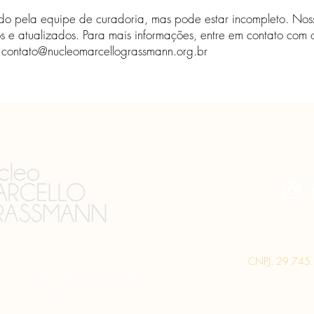
isado pela equipe de curadoria, mas pode estar incompleto. Noss
s ​​e atualizados. Para mais informações, entre em contato com
-
contato@nucleomarcellograssmann.org.br
CNPJ: 29.745
Licença de Uso de Imagem
Políticas do Núcleo