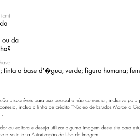
 (cm)
 da
o
 ou da
lha?
chave
; tinta a base d'�gua; verde; figura humana; fem
estão disponíveis para uso pessoal e não comercial, inclusive para
ortesia, inclua a linha de crédito "Núcleo de Estudos Marcello 
al.
or ou editora e deseja utilizar alguma imagem deste site para es
para solicitar a Autorização de Uso de Imagem.