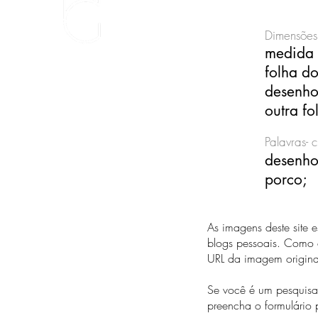
Dimensões
medida
folha d
desenho
outra fo
Palavras- 
desenho
porco;
As imagens deste site 
blogs pessoais. Como c
URL da imagem origin
Se você é um pesquisad
preencha o formulário 