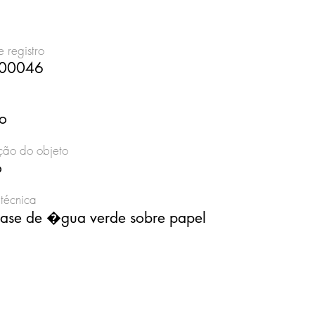
 registro
00046
lo
ão do objeto
o
técnica
 base de �gua verde sobre papel