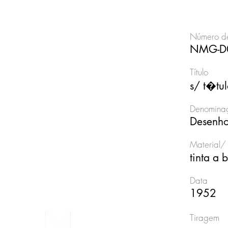
Número de
NMG-D
Título
s/ t�tu
Denominaç
Desenh
Material/ 
tinta a
Data
1952
Tiragem