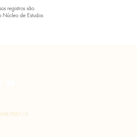
os registros são
 o Núcleo de Estudos
.568/0001-13